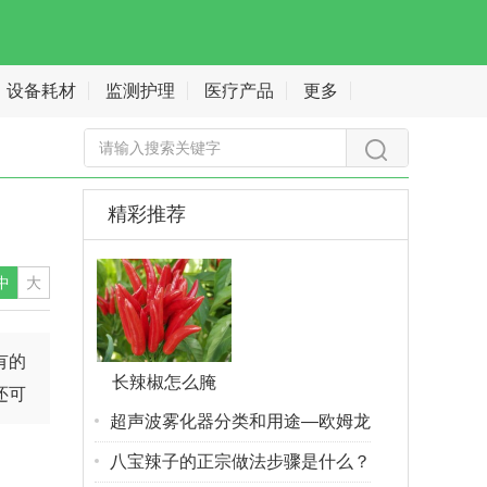
设备耗材
监测护理
医疗产品
更多
精彩推荐
中
大
有的
长辣椒怎么腌
还可
超声波雾化器分类和用途—欧姆龙
八宝辣子的正宗做法步骤是什么？