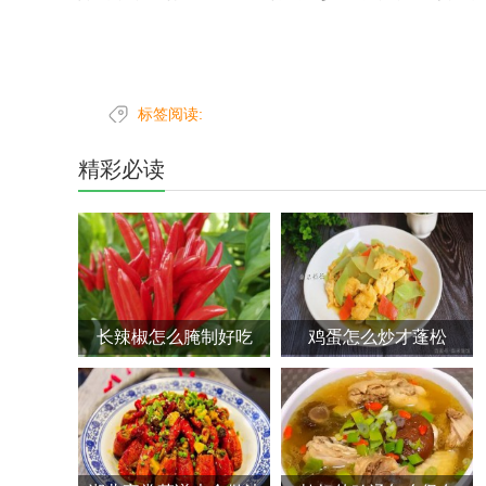
标签阅读:
精彩必读
长辣椒怎么腌制好吃
鸡蛋怎么炒才蓬松