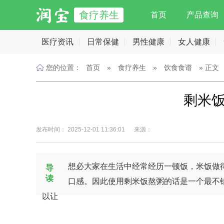
食疗养生
首页
产品查询
医疗资讯
日常保健
男性健康
女人健康
您的位置：
首页
»
食疗养生
»
饮食食谱
» 正文
剩米
发布时间： 2025-12-01 11:36:01 来源：
想必大家在生活中经常经历一顿饭，米饭做
导
读
口感。因此使用剩米饭熬粥的话是一个最不
以让