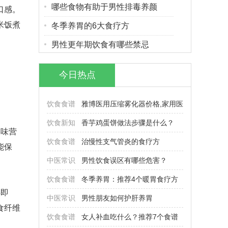
哪些食物有助于男性排毒养颜
口感。
米饭煮
冬季养胃的6大食疗方
男性更年期饮食有哪些禁忌
今日热点
饮食食谱
雅博医用压缩雾化器价格,家用医
饮食新知
香芋鸡蛋饼做法步骤是什么？
美味营
饮食食谱
治慢性支气管炎的食疗方
能保
中医常识
男性饮食误区有哪些危害？
饮食食谱
冬季养胃：推荐4个暖胃食疗方
热即
中医常识
男性朋友如何护肝养胃
食纤维
饮食食谱
女人补血吃什么？推荐7个食谱