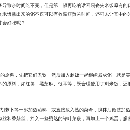
多导致余时间吃不完，但是第二顿再吃的话容易丧失米饭原有的
剩米饭熬出来的粥不仅可以有效缩短熬粥时间，还可以让其中的
才会好吃呢？
富的原料，先把它们煮软，然后加入剩饭一起继续煮成粥，就是
多的原料，如红薯、黑芝麻、银耳等，既合理使用了剩米饭，还
、胡萝卜等一起加热蒸熟，或直接放入熟的菜肴，搅拌后微波加
椒丝和香菇丝，拌入一些烫熟的绿叶菜段，再加上一个鸡蛋，膳