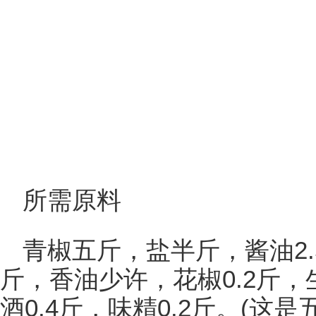
所需原料
青椒五斤，盐半斤，酱油2.5
斤，香油少许，花椒0.2斤，生
酒0.4斤，味精0.2斤。(