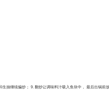
酒和生抽继续煸炒； 9. 翻炒让调味料汁吸入鱼块中， 最后出锅前