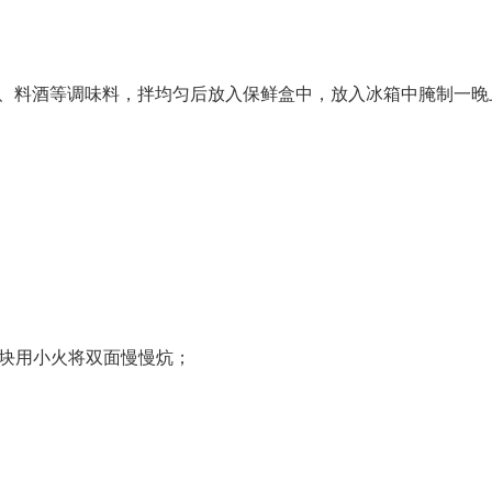
、盐、料酒等调味料，拌均匀后放入保鲜盒中，放入冰箱中腌制一晚
将鱼块用小火将双面慢慢炕；