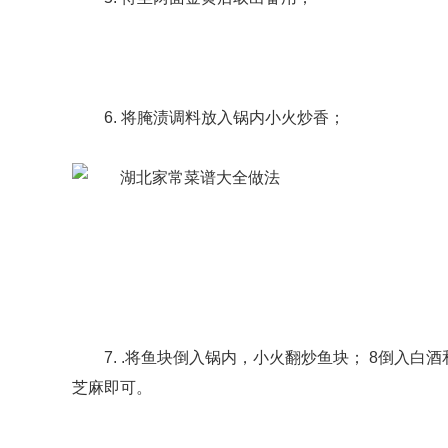
6. 将腌渍调料放入锅内小火炒香；
7. .将鱼块倒入锅内，小火翻炒鱼块； 8倒入白
芝麻即可。