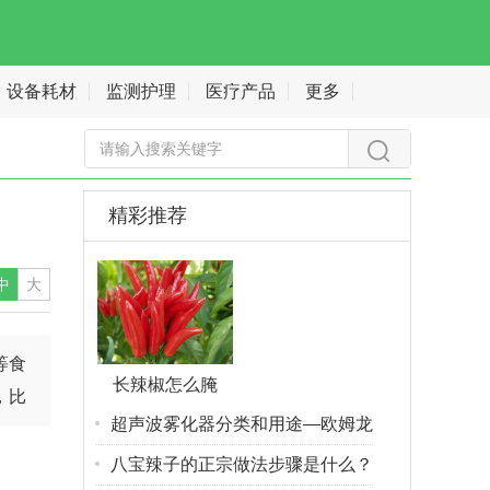
设备耗材
监测护理
医疗产品
更多
精彩推荐
中
大
等食
长辣椒怎么腌
，比
超声波雾化器分类和用途—欧姆龙
八宝辣子的正宗做法步骤是什么？