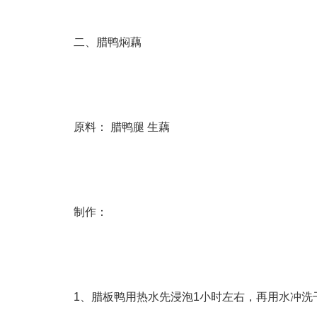
二、腊鸭焖藕
原料： 腊鸭腿 生藕
制作：
1、腊板鸭用热水先浸泡1小时左右，再用水冲洗