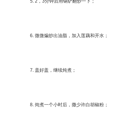
5. 2，3分钟后用锅铲翻炒一下；
6. 微微煸炒出油脂，加入莲藕和开水；
7. 盖好盖，继续炖煮；
8. 炖煮一个小时后，撒少许白胡椒粉；