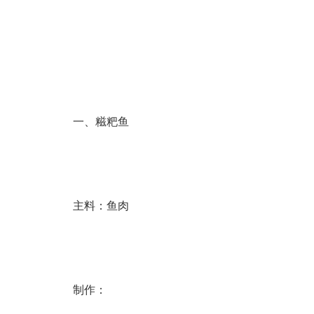
一、糍粑鱼
主料：鱼肉
制作：