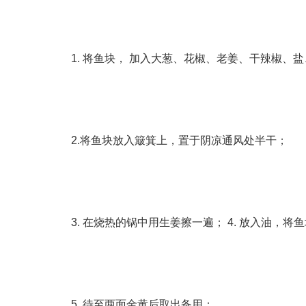
1. 将鱼块， 加入大葱、花椒、老姜、干辣椒
2.将鱼块放入簸箕上，置于阴凉通风处半干；
3. 在烧热的锅中用生姜擦一遍； 4. 放入油，
5. 待至两面金黄后取出备用；