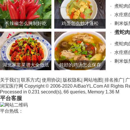
煮蛇肉
水疙瘩
长辣椒怎么腌制好吃
鸡蛋怎么炒才蓬松
剩米饭
煮蛇肉
煮蛇肉
水疙瘩
剩米饭
湖北家常菜谱大全做法
炖好的鸡汤怎么保存
关于我们
|
联系方式
|
使用协议
|
版权隐私
|
网站地图
|
排名推广
|
广
润宝医疗网 Copyright © 2006-2020 AiBaoYL.Com All Rights R
Processed in 0.231 second(s), 66 queries, Memory 1.36 M
平台客服
平台热线：