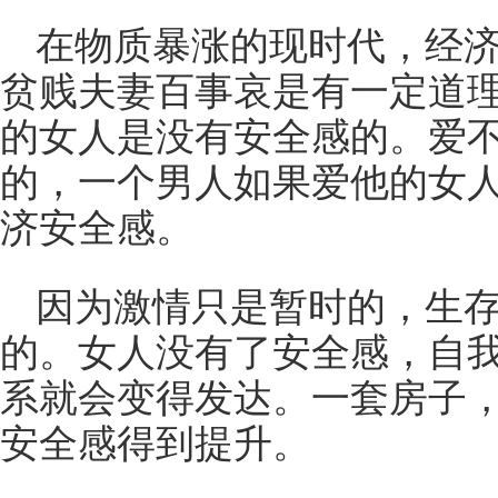
在物质暴涨的现时代，经
贫贱夫妻百事哀是有一定道
的女人是没有安全感的。爱
的，一个男人如果爱他的女
济安全感。
因为激情只是暂时的，生
的。女人没有了安全感，自
系就会变得发达。一套房子
安全感得到提升。