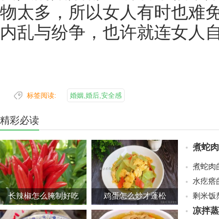
物太多，所以女人有时也难
内乱与纷争，也许就连女人
标签阅读:
婚姻,婚后,安全感
精彩必读
煮蛇肉
煮蛇肉
水疙瘩
长辣椒怎么腌制好吃
鸡蛋怎么炒才蓬松
剩米饭
凉拌蒸