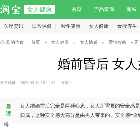
女人健康
首页
产品查询
商城
医疗资讯
日常保健
男性健康
女人健康
食疗养生
您的位置：
首页
»
女人健康
»
女人情感
»
爱情攻略
» 正
婚前昏后 女
发布时间： 2021-03-14 18:11:48 来源：
女人结婚前后完全是两种心态，女人所需要的安全感是
导
读
归属，这种安全感大部分是由男人带来的。安全感=金
得