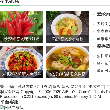
精彩必读
煮蛇肉
煮蛇肉
水疙瘩
长辣椒怎么腌制好吃
鸡蛋怎么炒才蓬松
剩米饭
凉拌蒸
凉拌蒸
酱汁茄
蕃茄可
湖北家常菜谱大全做法
炖好的鸡汤怎么保存
关于我们
|
联系方式
|
使用协议
|
版权隐私
|
网站地图
|
排名推广
|
广
润宝医疗网 Copyright © 2006-2020 AiBaoYL.Com All Rights R
Processed in 0.231 second(s), 66 queries, Memory 1.36 M
平台客服