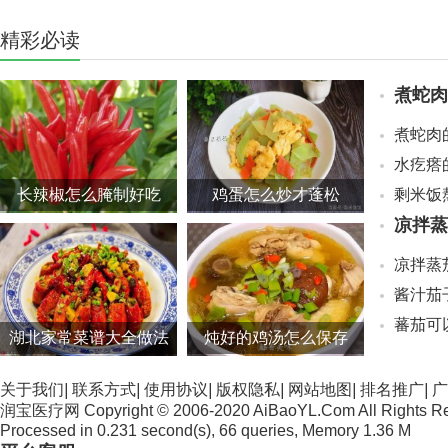
精彩必读
煮蛇肉
煮蛇肉
水疙瘩
长辣椒怎么腌制好吃
鸡蛋怎么炒才蓬松
剩米饭
凉拌蒸
凉拌蒸
酱汁茄
蕃茄可
湖北家常菜谱大全做法
炖好的鸡汤怎么保存
关于我们
|
联系方式
|
使用协议
|
版权隐私
|
网站地图
|
排名推广
|
广
润宝医疗网 Copyright © 2006-2020 AiBaoYL.Com All Rights R
Processed in 0.231 second(s), 66 queries, Memory 1.36 M