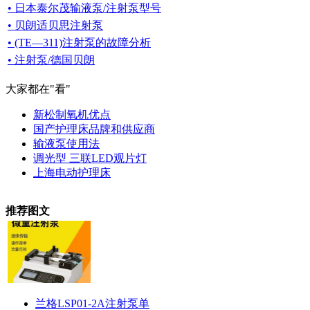
• 日本泰尔茂输液泵/注射泵型号
• 贝朗适贝思注射泵
• (TE—311)注射泵的故障分析
• 注射泵/德国贝朗
大家都在
"看"
新松制氧机优点
国产护理床品牌和供应商
输液泵使用法
调光型 三联LED观片灯
上海电动护理床
推荐图文
兰格LSP01-2A注射泵单