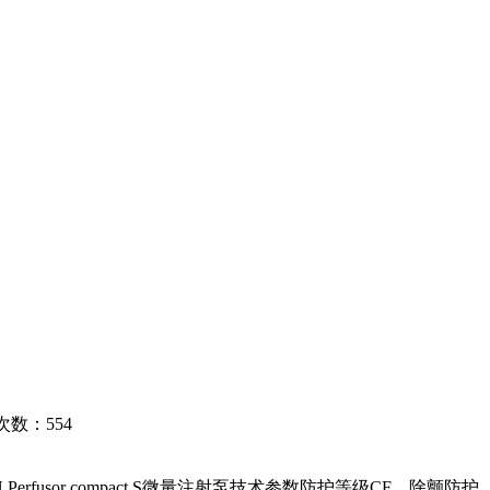
浏览次数：
554
N Perfusor compact S微量注射泵技术参数防护等级CF，除颤防