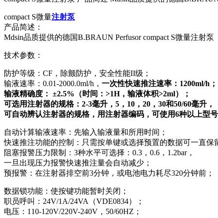
compact S微量
注射泵
产品简述：
Mdsin品质提供的德国B.BRAUN Perfusor compact S微量注射泵
技术参数：
防护等级：CF，除颤防护，安全性能II级；
输液速率：0.01-2000.0ml/h，
一次性快速推注速率：1200ml/h；
输液精确度： ±2.5%（时间：>1H，输液体积>2ml）；
可选用注射器的规格：2-3毫升，5，10，20，30和50/60毫升，
可自动辨认注射器的规格，用注射器编码，可使用6种以上型
自动计算输液速率：先输入输液量和所用时间；
快速推注功能的控制：只需按单键或选择预置的数据可一直保
阻塞报警压力限制：3种水平可选择：0.3，0.6，1.2bar，
一旦出现压力报警快速推注量会自动减少；
预报警：在注射器排空前3分钟，或电池电力耗尽320分钟前；
数据锁功能：使按键功能暂时关闭；
职员呼叫：24V/1A/24VA（VDE0834）；
电压：110-120V/220V-240V，50/60HZ；