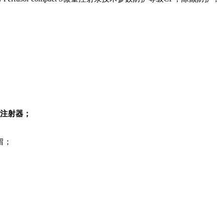
号注射器；
留；