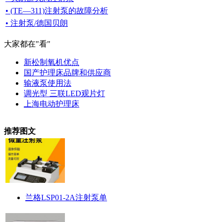
• (TE—311)注射泵的故障分析
• 注射泵/德国贝朗
大家都在
"看"
新松制氧机优点
国产护理床品牌和供应商
输液泵使用法
调光型 三联LED观片灯
上海电动护理床
推荐图文
兰格LSP01-2A注射泵单