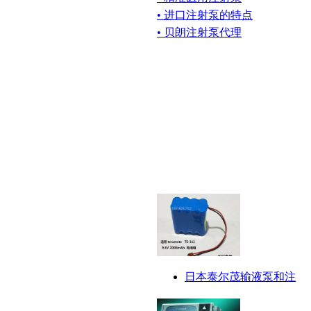
• 进口注射泵的特点
• 贝朗注射泵代理
日本泰尔茂输液泵和注