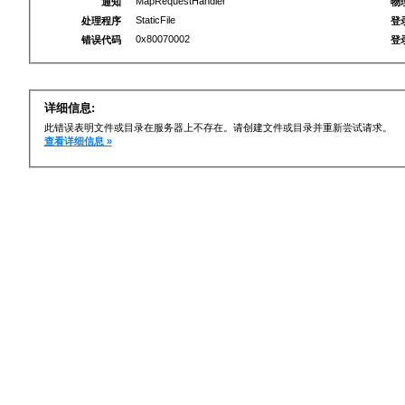
MapRequestHandler
通知
物
StaticFile
处理程序
登
0x80070002
错误代码
登
详细信息:
此错误表明文件或目录在服务器上不存在。请创建文件或目录并重新尝试请求。
查看详细信息 »