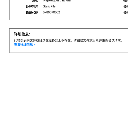
MapRequestHandler
通知
物
StaticFile
处理程序
登
0x80070002
错误代码
登
详细信息:
此错误表明文件或目录在服务器上不存在。请创建文件或目录并重新尝试请求。
查看详细信息 »