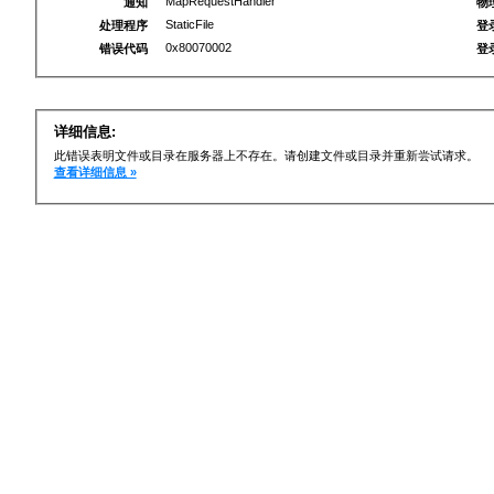
MapRequestHandler
通知
物
StaticFile
处理程序
登
0x80070002
错误代码
登
详细信息:
此错误表明文件或目录在服务器上不存在。请创建文件或目录并重新尝试请求。
查看详细信息 »