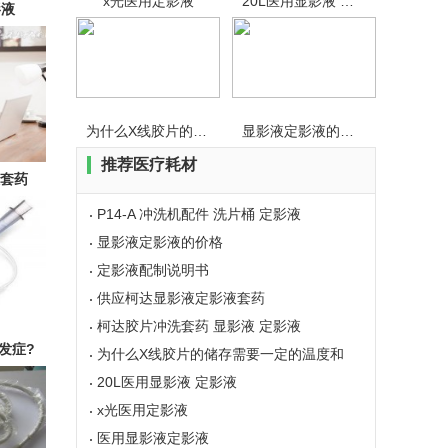
x光医用定影液
20L医用显影液 定影液
影液
为什么X线胶片的储存需要一定的
显影液定影液的价格
推荐医疗耗材
套药
P14-A 冲洗机配件 洗片桶 定影液
显影液定影液的价格
定影液配制说明书
供应柯达显影液定影液套药
柯达胶片冲洗套药 显影液 定影液
发症?
为什么X线胶片的储存需要一定的温度和
湿度？
20L医用显影液 定影液
x光医用定影液
医用显影液定影液