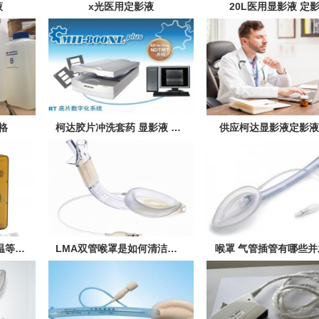
液
x光医用定影液
20L医用显影液 定
格
柯达胶片冲洗套药 显影液 定影液
供应柯达显影液定影液
新华牌48h过氧化氢低温等离子体灭菌生物指示剂
LMA双管喉罩是如何清洁和消毒
喉罩 气管插管有哪些并