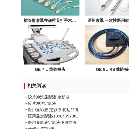
插管型喉罩在颈椎骨折手术中的应用
GE-7 L 线阵探头
GE-8L-RS 线阵
相关阅读
• 胶片冲洗显影液 定影液
• 胶片冲洗定影液
• 医用显影液 定影液 柯达品牌
• 医用显定影液/18964097083
• 医用显影液定影液使用方法
• x光医用定影液