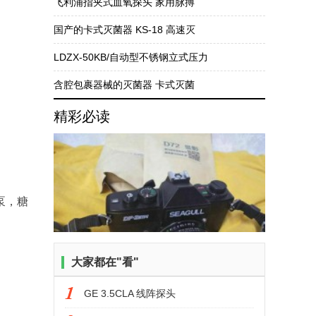
飞利浦指夹式血氧探头 家用脉搏
国产的卡式灭菌器 KS-18 高速灭
LDZX-50KB/自动型不锈钢立式压力
含腔包裹器械的灭菌器 卡式灭菌
精彩必读
泵，糖
大家都在
"看"
GE 3.5CLA 线阵探头