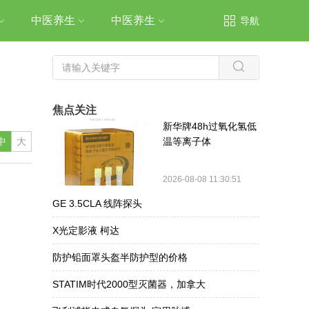
中医养生
中医养生
导航
焦点关注
新华牌48h过氧化氢低
中
大
温等离子体
2026-08-08 11:30:51
GE 3.5CLA 线阵探头
X光定影液 柯达
防护铅面罩头盔半防护型的价格
STATIM时代2000型灭菌器，加拿大