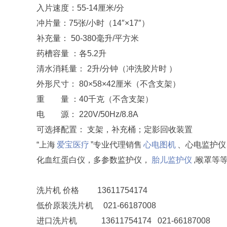
入片速度：55-14厘米/分
冲片量：75张/小时（14″×17″）
补充量： 50-380毫升/平方米
药槽容量 ：各5.2升
清水消耗量： 2升/分钟（冲洗胶片时 ）
外形尺寸： 80×58×42厘米（不含支架）
重 量 ：40千克（不含支架）
电 源： 220V/50Hz/8.8A
可选择配置： 支架，补充桶；定影回收装置
“上海
爱宝医疗
”专业代理销售
心电图机
、心电监护
化血红蛋白仪，多参数监护仪，
胎儿监护仪
,喉罩等
洗片机 价格 13611754174
低价原装洗片机 021-66187008
进口洗片机 13611754174 021-66187008