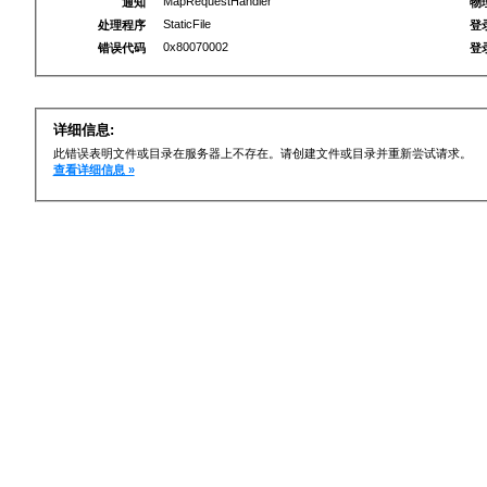
MapRequestHandler
通知
物
StaticFile
处理程序
登
0x80070002
错误代码
登
详细信息:
此错误表明文件或目录在服务器上不存在。请创建文件或目录并重新尝试请求。
查看详细信息 »