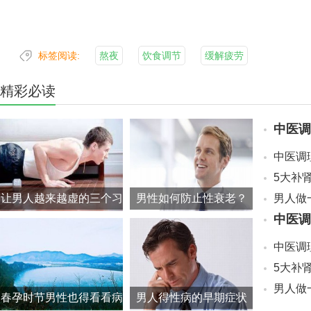
标签阅读:
熬夜
饮食调节
缓解疲劳
精彩必读
中医调
5大补
让男人越来越虚的三个习
男性如何防止性衰老？
男人做
中医调
惯
5大补
男人做
春孕时节男性也得看看病
男人得性病的早期症状