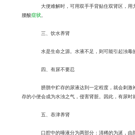
大便难解时，可用双手手背贴住双肾区，用力
腰酸
症状
。
三、饮水养肾
水是生命之源。水液不足，则可能引起浊毒的
四、有尿不要忍
膀胱中贮存的尿液达到一定程度，就会刺激神
存的小便会成为水浊之气，侵害肾脏。因此，有尿时
五、吞津养肾
口腔中的唾液分为两部分：清稀的为涎，由脾