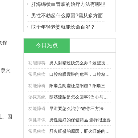
肝海绵状血管瘤的治疗方法有哪些
男性不勃起什么原因?需从多方面
取个年轻老婆就能长命百岁？
意保
今日热点
功能障碍
男人射精过快怎么办？这些技巧要
涌泉穴
常见疾病
口腔粘膜囊肿的危害，口腔粘膜囊
功能障碍
阳痿是阴虚还是阳虚？阳痿三大病
泌尿系统
阴茎流脓是怎么回事?当心与这些
功能障碍
早泄要怎么治疗?教你三方法
吐。因
保健常识
男性最好的保健药品 选择很重要
常见疾病
肝火旺盛的原因，肝火旺盛的调理