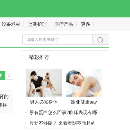
设备耗材
监测护理
医疗产品
更多
精彩推荐
中
大
肾的
男人必知身体
跟亚健康say
要将
尿有蛋白怎么回事?临床表现有哪
晨勃不够硬？ 来看看阴茎勃起的