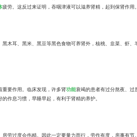
体
疲劳。这反过来证明，吞咽津液可以滋养肾精，起到保肾作用
黑木耳、黑米、黑豆等黑色食物可养肾外，核桃、韭菜、虾、
重要作用。临床发现，许多肾
功能
衰竭的患者有过分熬夜、过
好的作息习惯，早睡早起，有利于肾精的养护。
房劳过度会伤精。因此一定要量力而行，劳作有度，房事有节