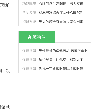
功能障碍
心理问题引发阳痿，男人应该怎么
可缓解
常见疾病
格林巴利综合症是什么病?怎么治
泌尿系统
男人的精子有异味是怎么回事
频道新闻
保健常识
男性最好的保健药品 选择很重要
保健常识
这个早晨，让你变得和别人不一样
保健常识
近视一定要戴眼镜吗？戴眼镜会使
则，积
唾液就