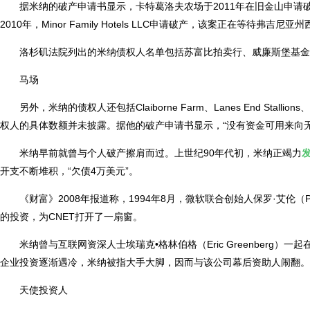
据米纳的破产申请书显示，卡特葛洛夫农场于2011年在旧金山申
2010年，Minor Family Hotels LLC申请破产，该案正在等待弗吉尼
洛杉矶法院列出的米纳债权人名单包括苏富比拍卖行、威廉斯堡基金会、Ship Ar
马场
另外，米纳的债权人还包括Claiborne Farm、Lanes End Stallions、K
权人的具体数额并未披露。据他的破产申请书显示，“没有资金可用来向无
米纳早前就曾与个人破产擦肩而过。上世纪90年代初，米纳正竭力
开支不断堆积，“欠债4万美元”。
《财富》2008年报道称，1994年8月，微软联合创始人保罗·艾伦（P
的投资，为CNET打开了一扇窗。
米纳曾与互联网资深人士埃瑞克•格林伯格（Eric Greenberg）一起在20
企业投资逐渐遇冷，米纳被指大手大脚，因而与该公司幕后资助人闹翻。
天使投资人