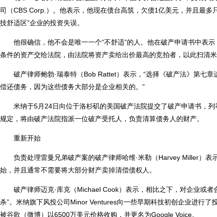
司（CBS Corp.）。他表示，他现在债台高筑，欠债1亿美元，并且最
技舒适区”企业的投资失误。
他很确信，他不会是唯一一个“不舒适”的人。他在破产申请书中表
条件的资产交给法院，由法院将资产卖给出价最高的竞拍者，以此扫清米
破产律师鲍勃·瑞泰特（Bob Rattet）表示，“选择《破产法》
偿还债务，因为这些债务大部分是企业相关的。”
米纳于5月24日向位于洛杉矶的美国破产法院提交了破产申请书，列
规定，将由破产法院指派一位破产受托人，负责清算债务人的财产。
重新开始
负责处理雷曼兄弟破产案的破产律师哈维·米勒（Harvey Mille
始，并且通常不需要将大部分财产卖掉清偿债权人。
破产律师迈克·库克（Michael Cook）表示，相比之下，对企
杀”。米纳旗下风投公司Minor Ventures向一些早期科技初创企业进行了投资，其
被谷歌（微博）以6500万美元价格收购，并更名为Google Voice。