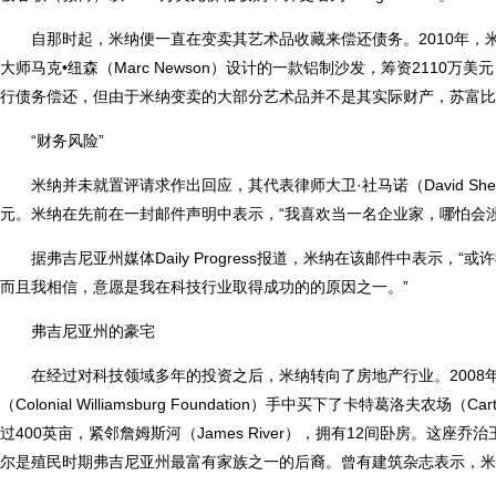
自那时起，米纳便一直在变卖其艺术品收藏来偿还债务。2010年，米纳卖
大师马克•纽森（Marc Newson）设计的一款铝制沙发，筹资2110
行债务偿还，但由于米纳变卖的大部分艺术品并不是其实际财产，苏富比
“财务风险”
米纳并未就置评请求作出回应，其代表律师大卫·社马诺（David Sh
元。米纳在先前在一封邮件声明中表示，“我喜欢当一名企业家，哪怕会
据弗吉尼亚州媒体Daily Progress报道，米纳在该邮件中表示
而且我相信，意愿是我在科技行业取得成功的的原因之一。”
弗吉尼亚州的豪宅
在经过对科技领域多年的投资之后，米纳转向了房地产行业。2008
（Colo
nial Williamsburg Foundation）手中买下了卡特葛洛夫农场（C
过400英亩，紧邻詹姆斯河（James River），拥有12间卧房。这座乔治王
尔是殖民时期弗吉尼亚州最富有家族之一的后裔。曾有建筑杂志表示，米