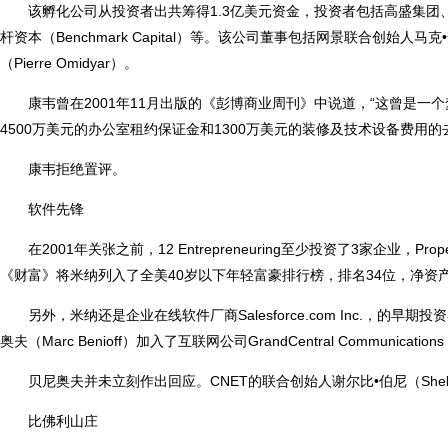
该孵化公司从投资者出共筹得1.3亿美元资金，投资者包括高盛集团、摩
杆资本（Benchmark Capital）等。该公司董事包括网景联合创始人马克•
（Pierre Omidyar）。
康韦曾在2001年11月出版的《彭博商业周刊》中说道，“这曾是
4500万美元的办公室租约保证金和1300万美元的装修及技术设备费用的
康韦拒绝置评。
软件先锋
在2001年关张之前，12 Entrepreneuring至少投资了3家企业，Propel Sof
《财富》将米纳列入了全美40岁以下年轻富豪排行榜，排名34位，净资产1
另外，米纳还是企业在线软件厂商Salesforce.com Inc.，的早期投资
奥夫（Marc Benioff）加入了互联网公司GrandCentral Communi
贝尼奥夫并未立刻作出回应。CNET的联合创始人谢尔比•伯尼（Shelby
比佛利山庄