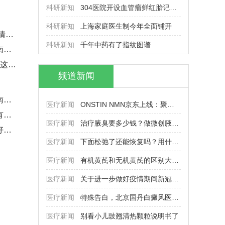
科研新知
304医院开设血管瘤鲜红胎记专病
科研新知
上海家庭医生制今年全面铺开
多地出台摘口罩指南 这些情形可
科研新知
千年中药有了指纹图谱
专业治甲状腺的医院——南京新协
全国通用，5类医护免修，这波学
频道新闻
专业治甲状腺的医院——南京新协
医疗新闻
ONSTIN NMN京东上线：聚焦光环抗
怎么去除狐臭？分享十分有效的狐
医疗新闻
治疗腋臭要多少钱？做微创腋臭手
西南地区成都治疗紫癜很好的医院
医疗新闻
下面松弛了还能恢复吗？用什么产
医疗新闻
有机黄芪和无机黄芪的区别大吗？
医疗新闻
关于进一步做好疫情期间新冠病毒
医疗新闻
特殊告白，北京国丹白癜风医院在
医疗新闻
别看小儿豉翘清热颗粒说明书了