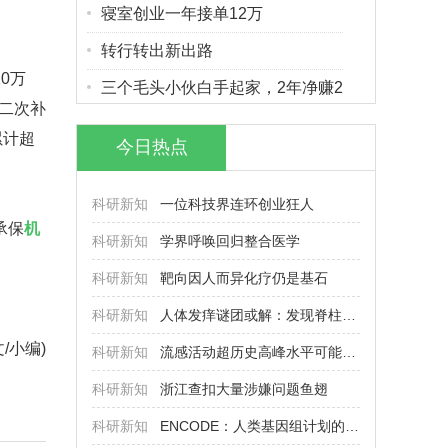
寝室创业一年接单12万
转行转出新出路
0万
三个毛头小伙白手起家，2年净赚2
、二次补
累计超
今日热点
科研新知
一位科技界连环创业狂人
承保
机
科研新知
学界呼唤回归整合医学
科研新知
靶向因人而异化疗仍是基石
科研新知
人体发痒谜团或解：发现脊柱神秘
文/小编)
科研新知
流感活动超历史高峰水平可能性不
科研新知
浙江查扣大量涉嫌问题鱼翅
科研新知
ENCODE：人类基因组计划的后时代