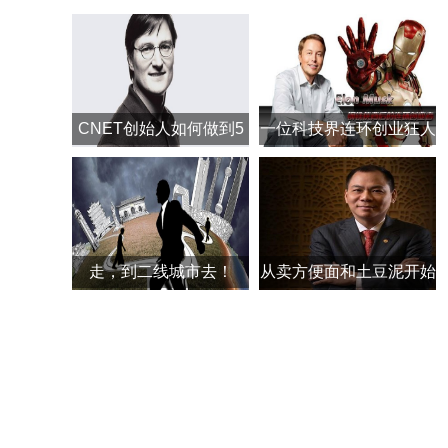
CNET创始人如何做到5
一位科技界连环创业狂人
年挥霍18亿美元？
走，到二线城市去！
从卖方便面和土豆泥开始
创业路