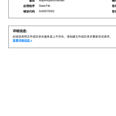
MapRequestHandler
通知
物
StaticFile
处理程序
登
0x80070002
错误代码
登
详细信息:
此错误表明文件或目录在服务器上不存在。请创建文件或目录并重新尝试请求。
查看详细信息 »