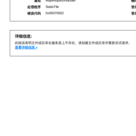
MapRequestHandler
通知
物
StaticFile
处理程序
登
0x80070002
错误代码
登
详细信息:
此错误表明文件或目录在服务器上不存在。请创建文件或目录并重新尝试请求。
查看详细信息 »