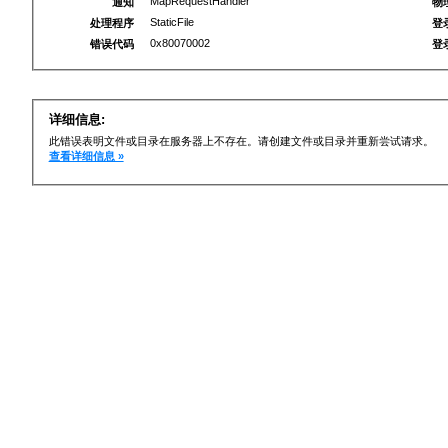
MapRequestHandler
通知
物
StaticFile
处理程序
登
0x80070002
错误代码
登
详细信息:
此错误表明文件或目录在服务器上不存在。请创建文件或目录并重新尝试请求。
查看详细信息 »