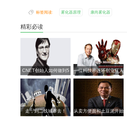
标签阅读:
雾化器原理
康尚雾化器
精彩必读
CNET创始人如何做到5
一位科技界连环创业狂人
年挥霍18亿美元？
走，到二线城市去！
从卖方便面和土豆泥开始
创业路