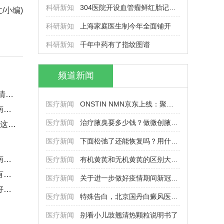
科研新知
304医院开设血管瘤鲜红胎记专病
文/小编)
科研新知
上海家庭医生制今年全面铺开
科研新知
千年中药有了指纹图谱
频道新闻
多地出台摘口罩指南 这些情形可
医疗新闻
ONSTIN NMN京东上线：聚焦光环抗
专业治甲状腺的医院——南京新协
医疗新闻
治疗腋臭要多少钱？做微创腋臭手
全国通用，5类医护免修，这波学
医疗新闻
下面松弛了还能恢复吗？用什么产
专业治甲状腺的医院——南京新协
医疗新闻
有机黄芪和无机黄芪的区别大吗？
怎么去除狐臭？分享十分有效的狐
医疗新闻
关于进一步做好疫情期间新冠病毒
西南地区成都治疗紫癜很好的医院
医疗新闻
特殊告白，北京国丹白癜风医院在
医疗新闻
别看小儿豉翘清热颗粒说明书了