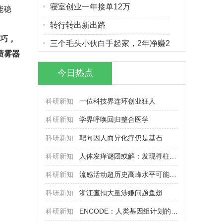
寝室创业一年接单12万
能稳
转行转出新出路
巧，
三个毛头小伙白手起家，2年净赚2
喷雾器
今日热点
科研新知
一位科技界连环创业狂人
科研新知
学界呼唤回归整合医学
科研新知
靶向因人而异化疗仍是基石
科研新知
人体发痒谜团或解：发现脊柱神秘
科研新知
流感活动超历史高峰水平可能性不
科研新知
浙江查扣大量涉嫌问题鱼翅
科研新知
ENCODE：人类基因组计划的后时代