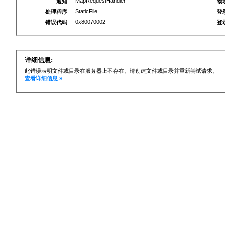
MapRequestHandler
通知
物
StaticFile
处理程序
登
0x80070002
错误代码
登
详细信息:
此错误表明文件或目录在服务器上不存在。请创建文件或目录并重新尝试请求。
查看详细信息 »