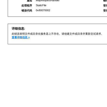
MapRequestHandler
通知
物
StaticFile
处理程序
登
0x80070002
错误代码
登
详细信息:
此错误表明文件或目录在服务器上不存在。请创建文件或目录并重新尝试请求。
查看详细信息 »