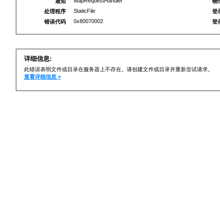
MapRequestHandler
通知
物
StaticFile
处理程序
登
0x80070002
错误代码
登
详细信息:
此错误表明文件或目录在服务器上不存在。请创建文件或目录并重新尝试请求。
查看详细信息 »