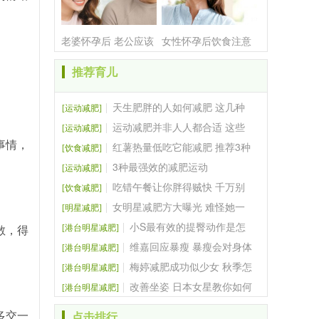
老婆怀孕后 老公应该
女性怀孕后饮食注意
什
推荐育儿
天生肥胖的人如何减肥 这几种
[运动减肥]
运动快来试试
运动减肥并非人人都合适 这些
[运动减肥]
事情，
运动有些人不能做
红薯热量低吃它能减肥 推荐3种
[饮食减肥]
瘦身吃法
3种最强效的减肥运动
[运动减肥]
吃错午餐让你胖得贼快 千万别
[饮食减肥]
拿这些食物当午餐
女明星减肥方大曝光 难怪她一
[明星减肥]
直这么瘦
小S最有效的提臀动作是怎
[港台明星减肥]
散，得
么做的
维嘉回应暴瘦 暴瘦会对身体
[港台明星减肥]
造成哪些危害
梅婷减肥成功似少女 秋季怎
[港台明星减肥]
么减肥最快
改善坐姿 日本女星教你如何
[港台明星减肥]
正确减肥
点击排行
多交一