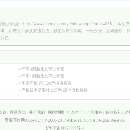
p://www.aibaoyl.com/ye/show.php?itemid=988 。本文
参考，如若文中涉及有违公德、触犯法律的内容，一经发现，立即删除，
系我们。
• 怀孕3周胎儿发育过程图
• 怀孕1周胎儿发育过程图
• 孕期产检 第二次产检项目表
• 产检建卡需要什么资料 建卡流程解析
协议
联系方式
关于我们
网站地图
排名推广
广告服务
积分换礼
违
爱宝医疗网 Copyright © 2006-2017 AiBaoYL.Com All Rights Reserved
沪ICP备11028909号-1