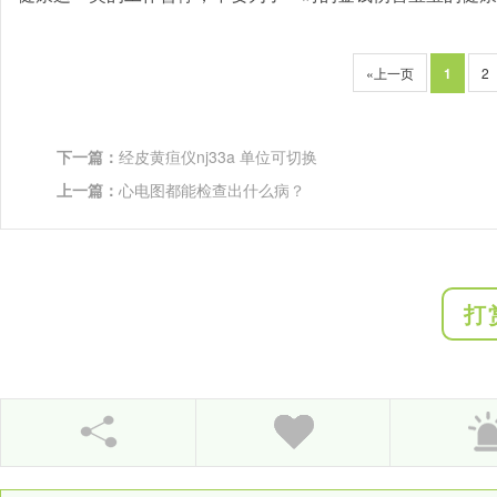
«上一页
1
2
下一篇：
经皮黄疸仪nj33a 单位可切换
上一篇：
心电图都能检查出什么病？
打