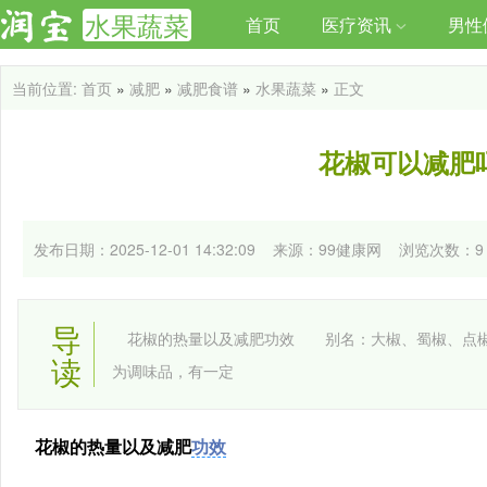
水果蔬菜
首页
医疗资讯
男性
当前位置:
首页
»
减肥
»
减肥食谱
»
水果蔬菜
»
正文
花椒可以减肥
发布日期：2025-12-01 14:32:09 来源：99健康网
浏览次数：
9
导
花椒的热量以及减肥功效 别名：大椒、蜀椒、点椒
读
为调味品，有一定
花椒的热量以及减肥
功效