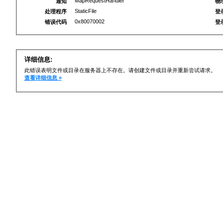
MapRequestHandler
通知
物
StaticFile
处理程序
登
0x80070002
错误代码
登
详细信息:
此错误表明文件或目录在服务器上不存在。请创建文件或目录并重新尝试请求。
查看详细信息 »