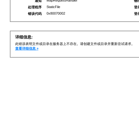
MapRequestHandler
通知
物
StaticFile
处理程序
登
0x80070002
错误代码
登
详细信息:
此错误表明文件或目录在服务器上不存在。请创建文件或目录并重新尝试请求。
查看详细信息 »